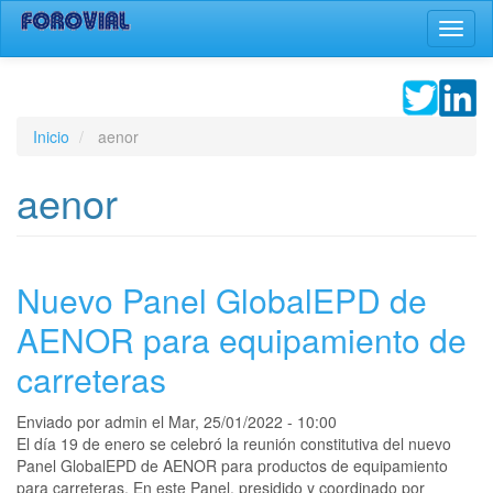
Pasar
Toggl
al
naviga
contenido
principal
Inicio
aenor
aenor
Nuevo Panel GlobalEPD de
AENOR para equipamiento de
carreteras
Enviado por
admin
el
Mar, 25/01/2022 - 10:00
El día 19 de enero se celebró la reunión constitutiva del nuevo
Panel GlobalEPD de AENOR para productos de equipamiento
para carreteras. En este Panel, presidido y coordinado por