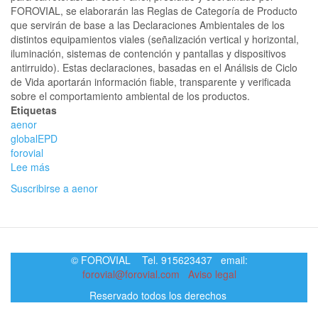
FOROVIAL, se elaborarán las Reglas de Categoría de Producto
que servirán de base a las Declaraciones Ambientales de los
distintos equipamientos viales (señalización vertical y horizontal,
iluminación, sistemas de contención y pantallas y dispositivos
antirruido). Estas declaraciones, basadas en el Análisis de Ciclo
de Vida aportarán información fiable, transparente y verificada
sobre el comportamiento ambiental de los productos.
Etiquetas
aenor
globalEPD
forovial
Lee más
sobre
Nuevo
Suscribirse a aenor
Panel
GlobalEPD
de
AENOR
para
© FOROVIAL Tel. 915623437 email:
equipamiento
forovial@forovial.com
Aviso legal
de
carreteras
Reservado todos los derechos